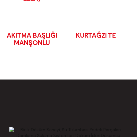
AKITMA BAŞLIĞI
KURTAĞZI TE
MANŞONLU