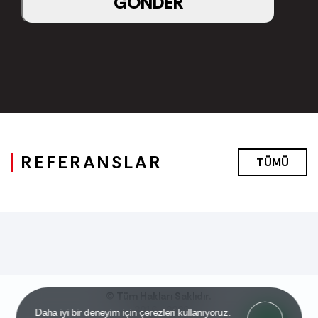
GÖNDER
REFERANSLAR
TÜMÜ
© Tüm Hakları Saklıdır.
2016 - 2026
Got it!
Daha iyi bir deneyim için çerezleri kullanıyoruz.