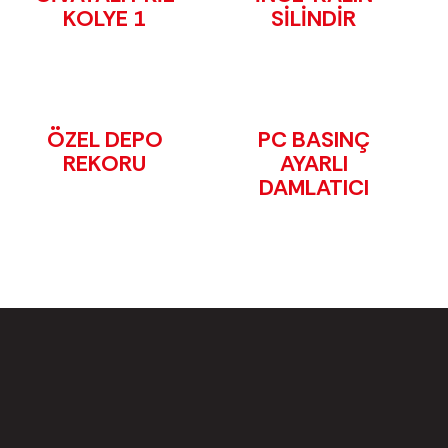
KOLYE 1
SİLİNDİR
ÖZEL DEPO
PC BASINÇ
REKORU
AYARLI
DAMLATICI